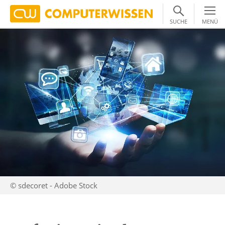
SUCHE
MENÜ
© sdecoret - Adobe Stock