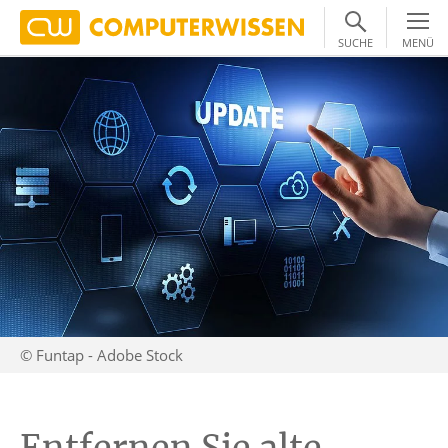
SUCHE
MENÜ
© Funtap - Adobe Stock