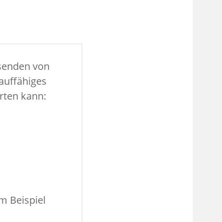
usenden von
auffähiges
rten kann:
m Beispiel