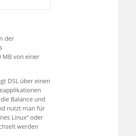
m der
s
0 MB von einer
ügt DSL über einen
reapplikationen
 die Balance und
and nutzt man für
nes Linux“ oder
hselt werden