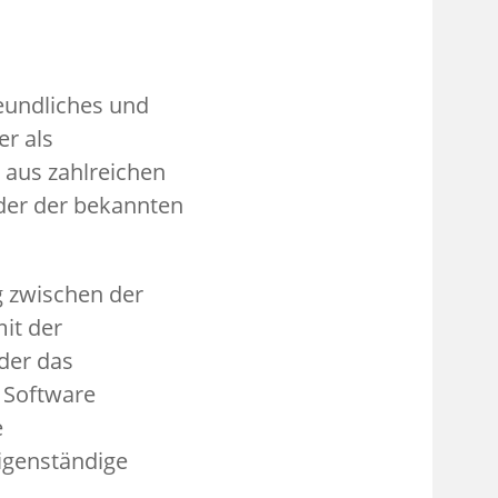
eundliches und
er als
aus zahlreichen
er der bekannten
g zwischen der
it der
nder das
 Software
e
eigenständige