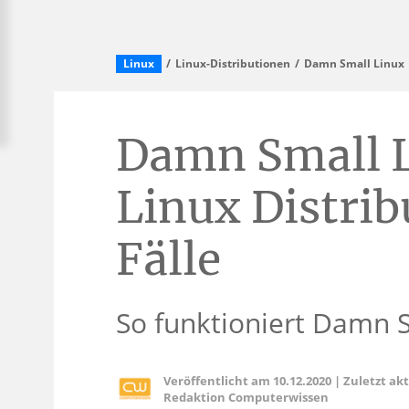
Linux
Linux-Distributionen
Damn Small Linux
Damn Small L
Linux Distribu
Fälle
So funktioniert Damn 
Veröffentlicht am
10.12.2020
|
Zuletzt ak
Redaktion Computerwissen