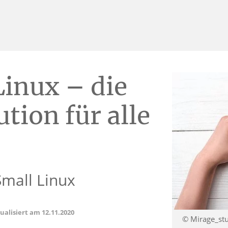
inux – die
tion für alle
Small Linux
tualisiert am
12.11.2020
© Mirage_stu