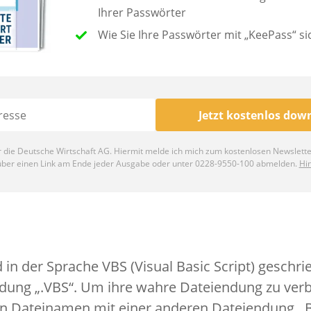
 in der Sprache VBS (Visual Basic Script) geschr
ndung „.VBS“. Um ihre wahre Dateiendung zu ver
en Dateinamen mit einer anderen Dateiendung. B