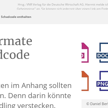
 Schadcode enthalten
ormate
dcode
ten im Anhang sollten
en. Denn darin könnte
ling verstecken.
© Daniel Be