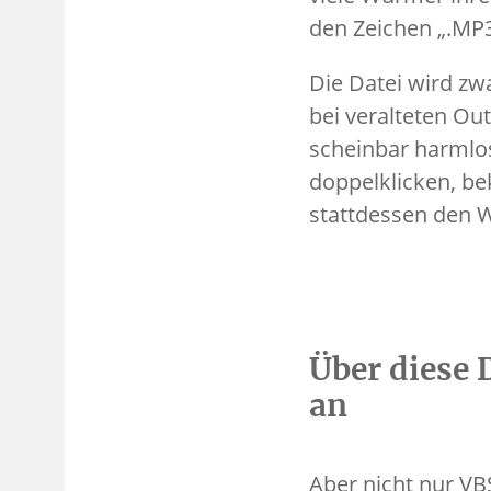
den Zeichen „.MP3
Die Datei wird z
bei veralteten Ou
scheinbar harmlo
doppelklicken, be
stattdessen den
Über diese 
an
Aber nicht nur VB