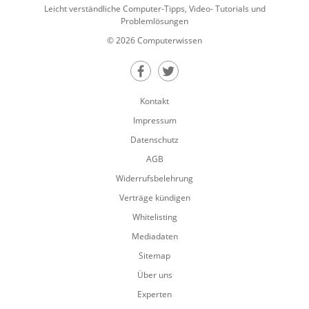
Leicht verständliche Computer-Tipps, Video- Tutorials und
Problemlösungen
© 2026 Computerwissen
Teilen auf Facebook
Teilen auf Twitter
Kontakt
Impressum
Datenschutz
AGB
Widerrufsbelehrung
Verträge kündigen
Whitelisting
Mediadaten
Sitemap
Über uns
Experten