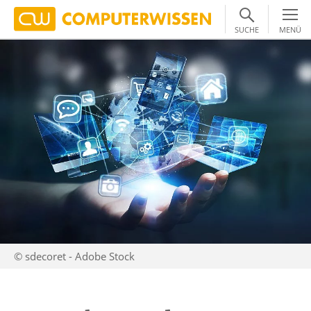
SUCHE
MENÜ
© sdecoret - Adobe Stock