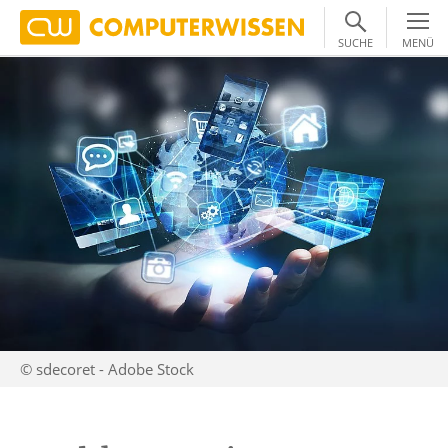
SUCHE
MENÜ
© sdecoret - Adobe Stock