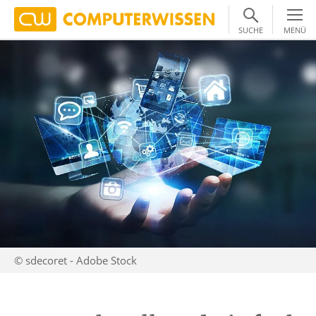
SUCHE
MENÜ
© sdecoret - Adobe Stock