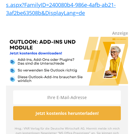
s.aspx?FamilyID=240080b4-986e-4afb-ab21-
3af2be63508b&DisplayLang=de