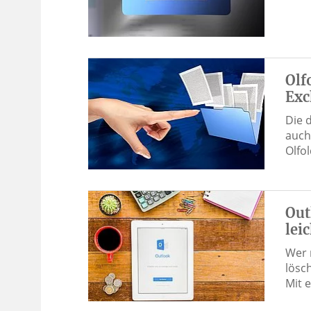
Olf
Exc
Die 
auch
Olfo
Out
lei
Wer 
lösc
Mit 