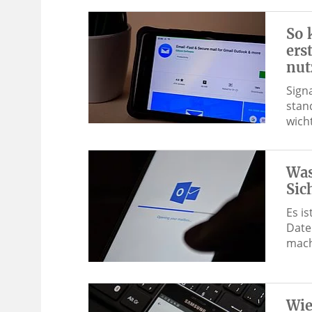
So 
ers
nut
Sign
stan
wich
Was
Sic
Es i
Date
mach
Wie