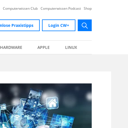
Computerwissen Club
Computerwissen Podcast
Shop
nlose Praxistipps
Login CW+
submit
HARDWARE
APPLE
LINUX