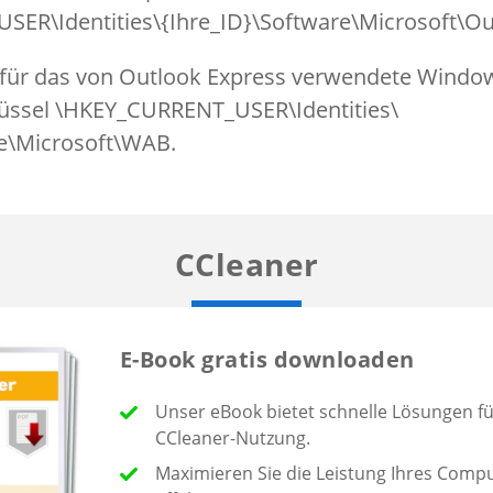
ER\Identities\{Ihre_ID}\Software\Microsoft\Ou
n für das von Outlook Express verwendete Wind
hlüssel \HKEY_CURRENT_USER\Identities\
re\Microsoft\WAB.