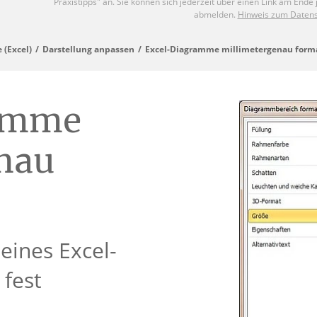
(Excel)
Darstellung anpassen
Excel-Diagramme millimetergenau form
amme
nau
eines Excel-
fest