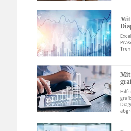
Mit
Dia
Exce
Präs
Tren
Mit
gra
Hilf
graf
Diag
abg