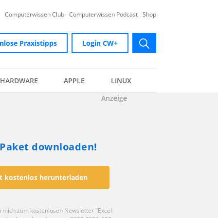
Computerwissen Club
Computerwissen Podcast
Shop
nlose Praxistipps
Login CW+
submit
HARDWARE
APPLE
LINUX