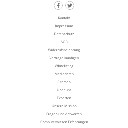
Teilen auf Facebook
Teilen auf Twitter
Kontakt
Impressum
Datenschutz
AGB
Widerrufsbelehrung
Verträge kündigen
Whitelisting
Mediadaten
Sitemap
Über uns
Experten
Unsere Mission
Fragen und Antworten
Computerwissen Erfahrungen