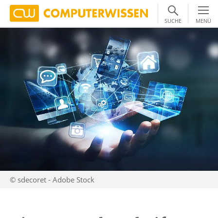
SUCHE
MENÜ
© sdecoret - Adobe Stock