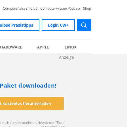
Computerwissen Club
Computerwissen Podcast
Shop
nlose Praxistipps
Login CW+
submit
HARDWARE
APPLE
LINUX