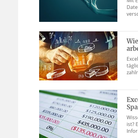
Mit E
Date
vers
Wie
arb
Exce
tägl
zahl
Exc
Spa
Wiss
ist?
Info