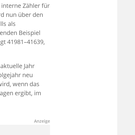
interne Zähler für
rd nun über den
ls als
genden Beispiel
igt 41981–41639,
ktuelle Jahr
olgejahr neu
wird, wenn das
agen ergibt, im