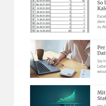
So 
Kal
Exce
dem 
zu A
Per
Dat
Sie 
Lebe
wiss
Mit
Sta