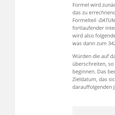
Formel wird zunäc
das zu errechnend
Formelteil
-DATUM
fortlaufender int
wird also folgend
was dann zum 342.
Würden die auf d
überschreiten, so
beginnen. Das bed
Zieldatum, das si
darauffolgenden Ja