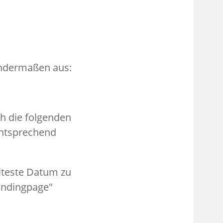
gendermaßen aus:
ch die folgenden
entsprechend
älteste Datum zu
Landingpage"