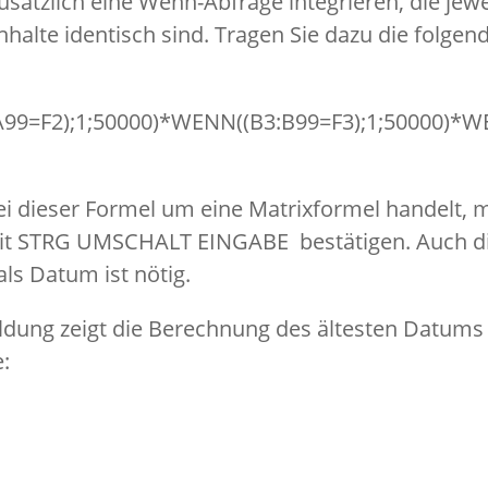
usätzlich eine Wenn-Abfrage integrieren, die jewe
inhalte identisch sind. Tragen Sie dazu die folgen
99=F2);1;50000)*WENN((B3:B99=F3);1;50000)*WE
ei dieser Formel um eine Matrixformel handelt, 
it STRG UMSCHALT EINGABE bestätigen. Auch d
als Datum ist nötig.
ldung zeigt die Berechnung des ältesten Datums 
e: