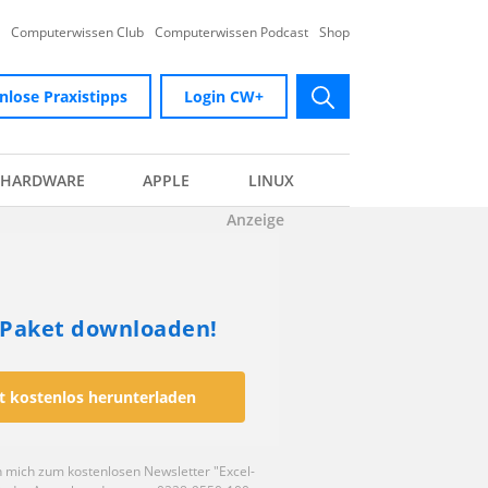
Computerwissen Club
Computerwissen Podcast
Shop
nlose Praxistipps
Login CW+
submit
HARDWARE
APPLE
LINUX