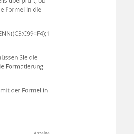
ils überprüft, ob
de Formel in die
NN((C3:C99=F4);1
müssen Sie die
ie Formatierung
mit der Formel in