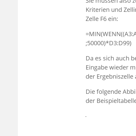
Sie müssen also z
Kriterien und Zell
Zelle F6 ein:
=MIN(WENN((A3:A
;50000)*D3:D99)
Da es sich auch b
Eingabe wieder m
der Ergebniszelle 
Die folgende Abbi
der Beispieltabell