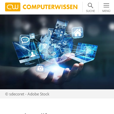
SUCHE
MENÜ
© sdecoret - Adobe Stock