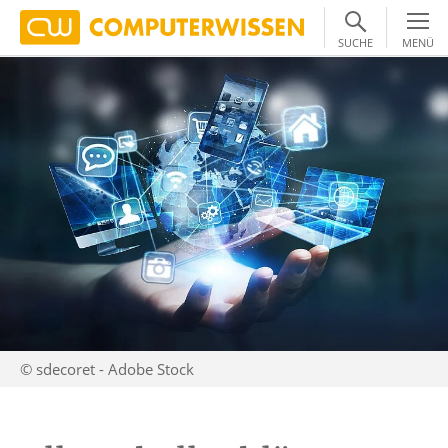
SUCHE
MENÜ
© sdecoret - Adobe Stock