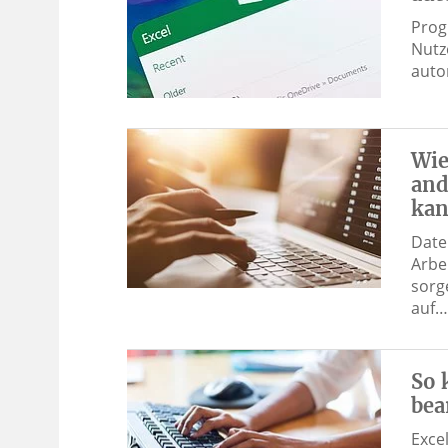
Prog
Nutz
auto
Wie
and
ka
Date
Arbe
sorg
auf…
So 
bea
Exce