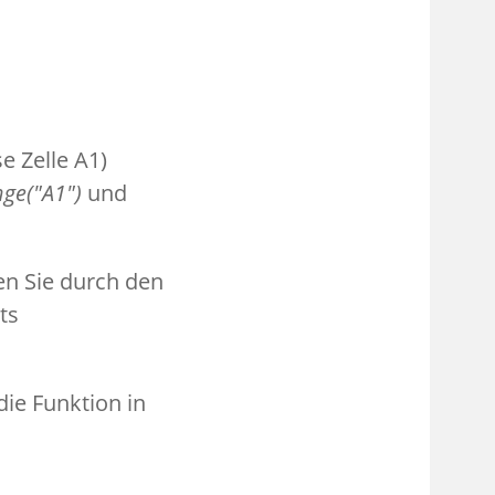
se Zelle A1)
ge("A1")
und
en Sie durch den
ts
die Funktion in