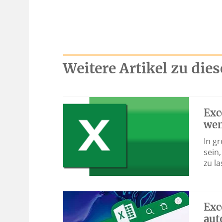
Weitere Artikel zu di
Exc
wen
In g
sein
zu la
Exc
aut