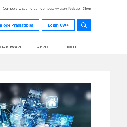
Computerwissen Club
Computerwissen Podcast
Shop
nlose Praxistipps
Login CW+
submit
HARDWARE
APPLE
LINUX