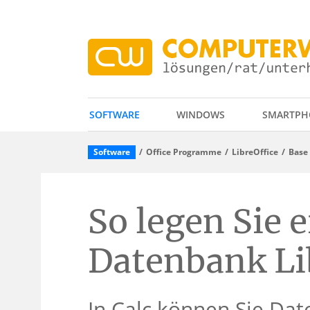
SOFTWARE
WINDOWS
SMARTPH
Software
Office Programme
LibreOffice
Base 
So legen Sie 
Datenbank Li
In Calc können Sie Dat