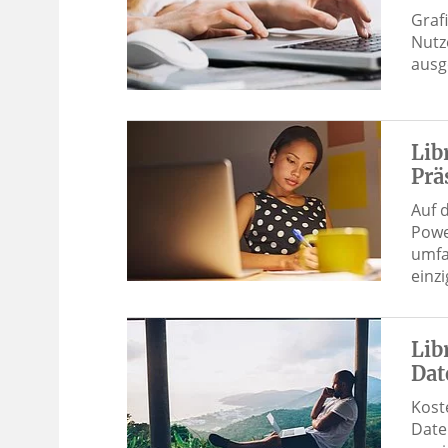
Graf
Nutz
ausg
Lib
Prä
Auf 
Powe
umfa
einz
Lib
Dat
Kost
Date