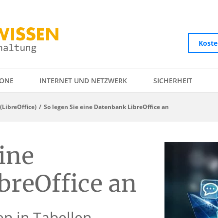
Koste
ONE
INTERNET UND NETZWERK
SICHERHEIT
(LibreOffice)
So legen Sie eine Datenbank LibreOffice an
eine
breOffice an
en in Tabellen