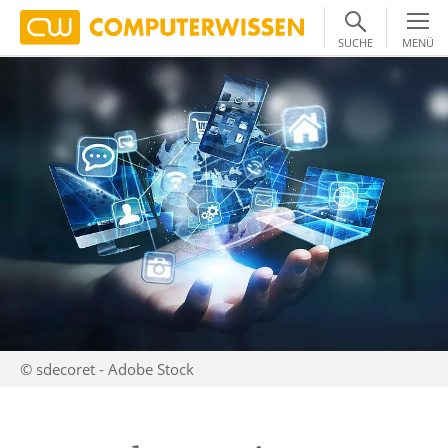
SUCHE
MENÜ
© sdecoret - Adobe Stock