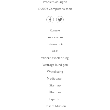
Problemlösungen
© 2026 Computerwissen
Teilen auf Facebook
Teilen auf Twitter
Kontakt
Impressum
Datenschutz
AGB
Widerrufsbelehrung
Verträge kündigen
Whitelisting
Mediadaten
Sitemap
Über uns
Experten
Unsere Mission