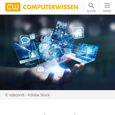
SUCHE
MENÜ
© sdecoret - Adobe Stock