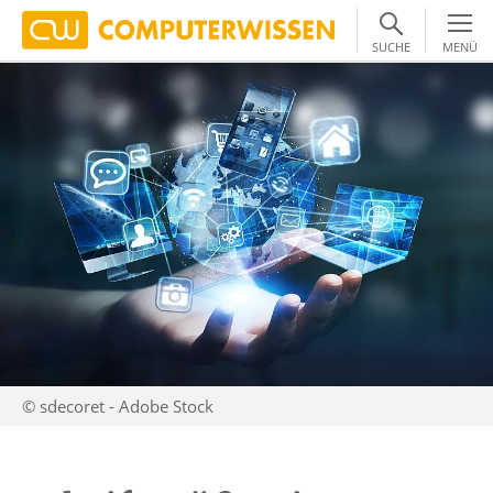
SUCHE
MENÜ
© sdecoret - Adobe Stock