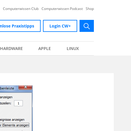
Computerwissen Club
Computerwissen Podcast
Shop
nlose Praxistipps
Login CW+
submit
HARDWARE
APPLE
LINUX