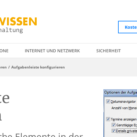
Koste
ONE
INTERNET UND NETZWERK
SICHERHEIT
eren
Aufgabenleiste konfigurieren
te
n
che Elemente in der