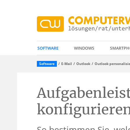
SOFTWARE
WINDOWS
SMARTPH
Software
E-Mail
Outlook
Outlook personalisi
Aufgabenleis
konfiguriere
So bestimmen Sie, wel