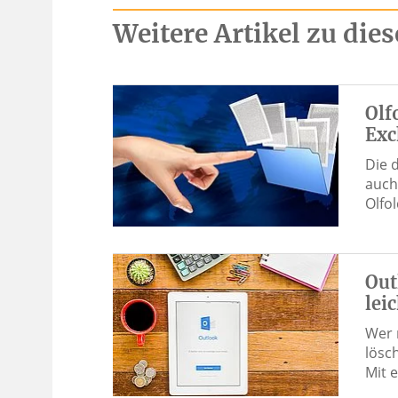
Weitere Artikel zu di
Olf
Exc
Die 
auch
Olfo
Out
lei
Wer 
lösc
Mit 