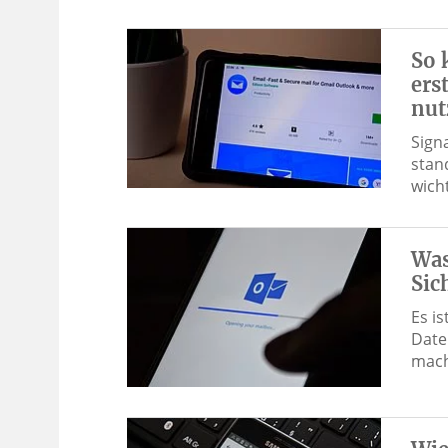
So 
ers
nut
Sign
stan
wich
Was
Sic
Es i
Date
mach