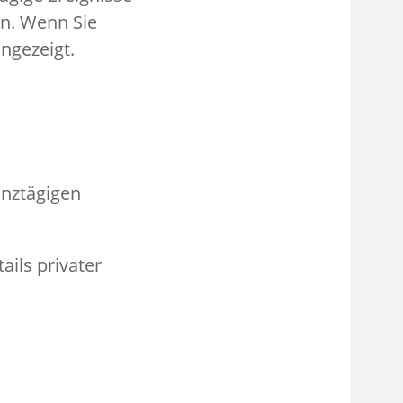
en. Wenn Sie
ngezeigt.
anztägigen
ails privater