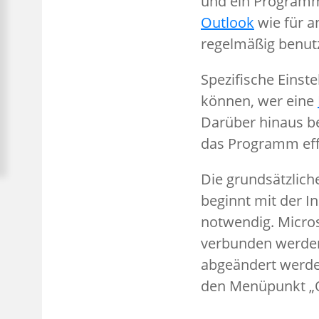
und ein Programm 
Outlook
wie für a
regelmäßig benut
Spezifische Einste
können, wer eine
Darüber hinaus b
das Programm eff
Die grundsätzlich
beginnt mit der I
notwendig. Micros
verbunden werden
abgeändert werden
den Menüpunkt „O