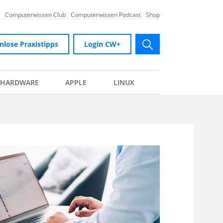
Computerwissen Club
Computerwissen Podcast
Shop
nlose Praxistipps
Login CW+
submit
HARDWARE
APPLE
LINUX