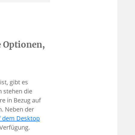
e Optionen,
st, gibt es
n stehen die
e in Bezug auf
n. Neben der
f dem Desktop
 Verfügung.