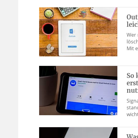
Out
lei
Wer 
lösc
Mit 
So 
ers
nut
Sign
stan
wich
Was