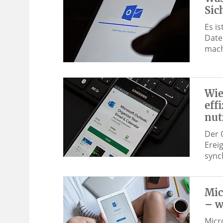
Sic
Es i
Date
mach
Wie
eff
nut
Der 
Erei
sync
Mic
– w
Micr