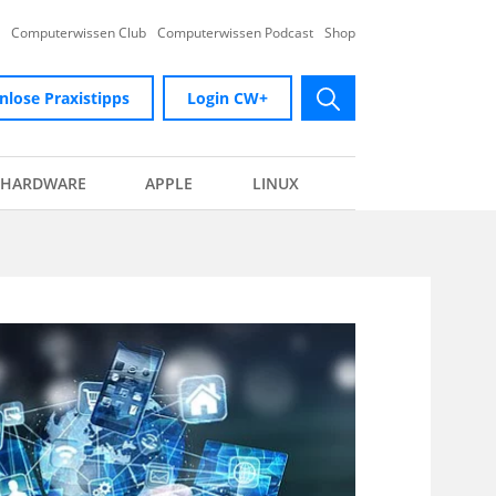
Computerwissen Club
Computerwissen Podcast
Shop
nlose Praxistipps
Login CW+
submit
HARDWARE
APPLE
LINUX