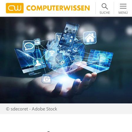
SUCHE
MENÜ
© sdecoret - Adobe Stock