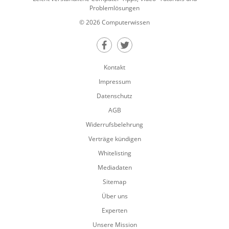
Problemlösungen
© 2026 Computerwissen
Teilen auf Facebook
Teilen auf Twitter
Kontakt
Impressum
Datenschutz
AGB
Widerrufsbelehrung
Verträge kündigen
Whitelisting
Mediadaten
Sitemap
Über uns
Experten
Unsere Mission