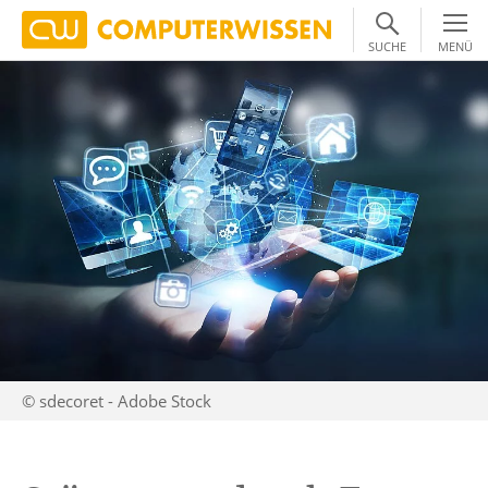
SUCHE
MENÜ
© sdecoret - Adobe Stock