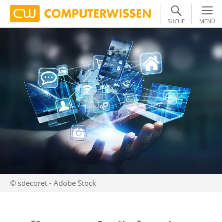
SUCHE
MENÜ
© sdecoret - Adobe Stock