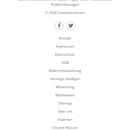
Problemlösungen
© 2026 Computerwissen
Teilen auf Facebook
Teilen auf Twitter
Kontakt
Impressum
Datenschutz
AGB
Widerrufsbelehrung
Verträge kündigen
Whitelisting
Mediadaten
Sitemap
Über uns
Experten
Unsere Mission