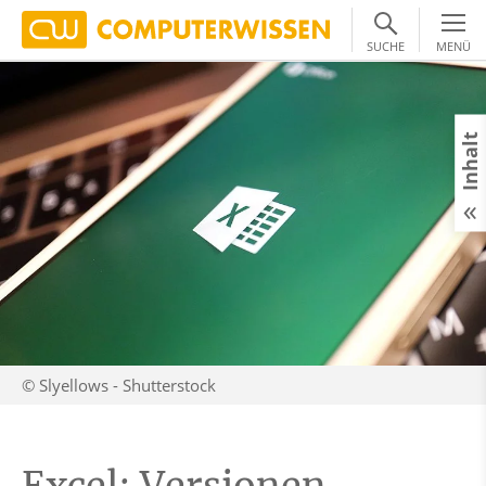
SUCHE
MENÜ
Inhalt
© Slyellows - Shutterstock