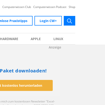
Computerwissen Club
Computerwissen Podcast
Shop
nlose Praxistipps
Login CW+
submit
HARDWARE
APPLE
LINUX