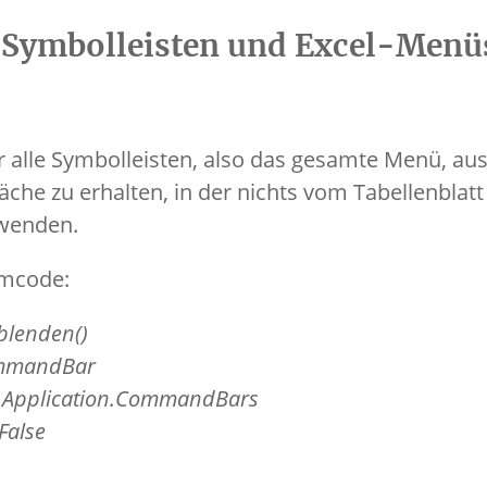
e Symbolleisten und Excel-Menü
r alle Symbolleisten, also das gesamte Menü, au
läche zu erhalten, in der nichts vom Tabellenblat
rwenden.
mmcode:
blenden()
mmandBar
n Application.CommandBars
False