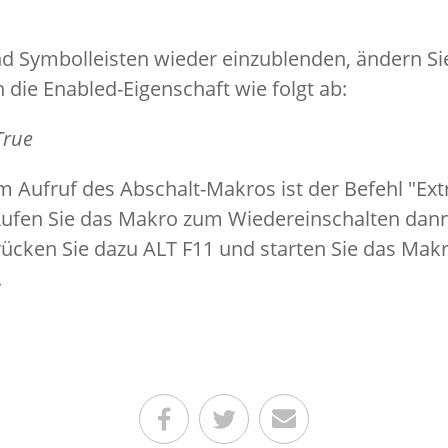
 Symbolleisten wieder einzublenden, ändern Si
die Enabled-Eigenschaft wie folgt ab:
True
 Aufruf des Abschalt-Makros ist der Befehl "Ext
Rufen Sie das Makro zum Wiedereinschalten dann
rücken Sie dazu ALT F11 und starten Sie das Mak
.
Teilen auf Facebook
Teilen auf Twitter
Per E-Mail senden