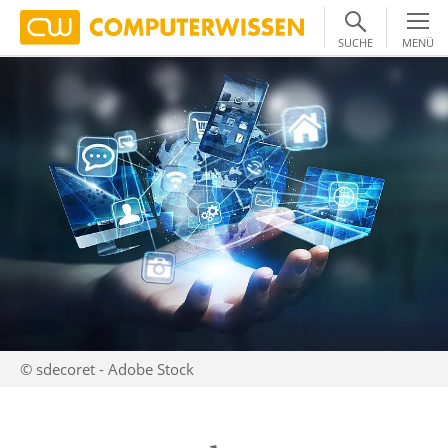
SUCHE
MENÜ
© sdecoret - Adobe Stock