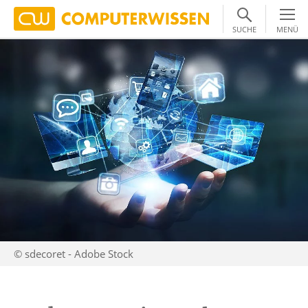
SUCHE
MENÜ
© sdecoret - Adobe Stock