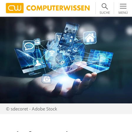
SUCHE
MENÜ
© sdecoret - Adobe Stock