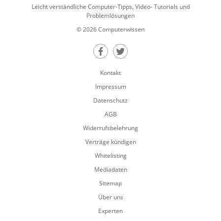
Leicht verständliche Computer-Tipps, Video- Tutorials und
Problemlösungen
© 2026 Computerwissen
Teilen auf Facebook
Teilen auf Twitter
Kontakt
Impressum
Datenschutz
AGB
Widerrufsbelehrung
Verträge kündigen
Whitelisting
Mediadaten
Sitemap
Über uns
Experten