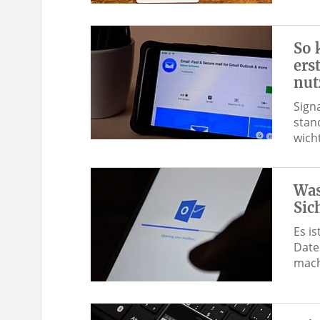
So 
ers
nut
Sign
stan
wich
Was
Sic
Es i
Date
mach