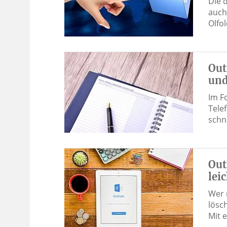
Die 
auch
Olfo
Out
und
Im Fo
Tele
schn
Out
lei
Wer 
lösc
Mit 