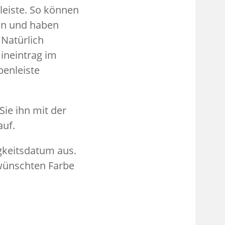
leiste. So können
nen und haben
 Natürlich
ineintrag im
benleiste
ie ihn mit der
auf.
igkeitsdatum aus.
ewünschten Farbe