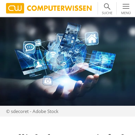
SUCHE
MENÜ
© sdecoret - Adobe Stock