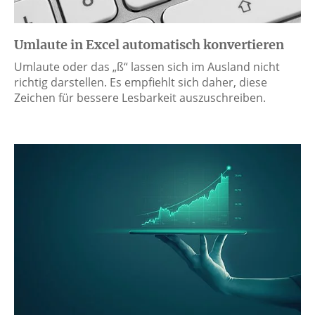
Umlaute in Excel automatisch konvertieren
Umlaute oder das „ß“ lassen sich im Ausland nicht
richtig darstellen. Es empfiehlt sich daher, diese
Zeichen für bessere Lesbarkeit auszuschreiben.