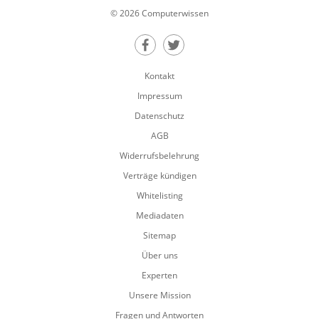
© 2026 Computerwissen
Teilen auf Facebook
Teilen auf Twitter
Kontakt
Impressum
Datenschutz
AGB
Widerrufsbelehrung
Verträge kündigen
Whitelisting
Mediadaten
Sitemap
Über uns
Experten
Unsere Mission
Fragen und Antworten