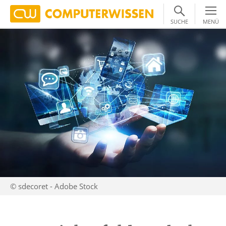
SUCHE
MENÜ
© sdecoret - Adobe Stock