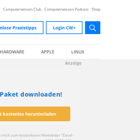
Computerwissen Club
Computerwissen Podcast
Shop
nlose Praxistipps
Login CW+
submit
HARDWARE
APPLE
LINUX