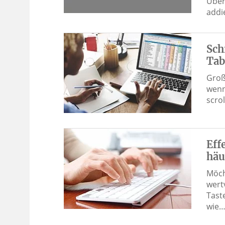
Über
addie
Sch
Tab
Große
wenn
scro
Eff
häu
Möch
wert
Tast
wie