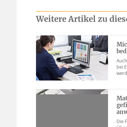
Weitere Artikel zu di
Mic
bed
Auch
bei 
werd
Mat
gef
an
Die 