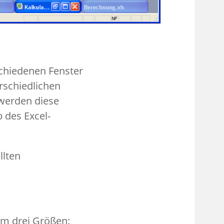
schiedenen Fenster
rschiedlichen
 werden diese
 des Excel-
llten
mm drei Größen: