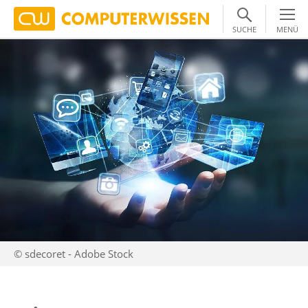
SUCHE
MENÜ
© sdecoret - Adobe Stock