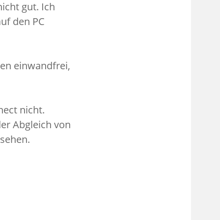
icht gut. Ich
auf den PC
en einwandfrei,
nect nicht.
der Abgleich von
esehen.