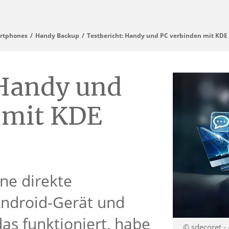
artphones
Handy Backup
Testbericht: Handy und PC verbinden mit KDE
 Handy und
 mit KDE
ne direkte
ndroid-Gerät und
das funktioniert, habe
© sdecoret -