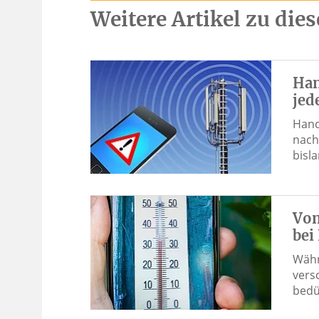
Weitere Artikel zu di
Han
jed
Hand
nach
bisl
Von
bei
Währ
vers
bedü