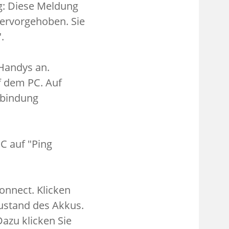
g: Diese Meldung
hervorgehoben. Sie
.
Handys an.
f dem PC. Auf
rbindung
C auf "Ping
onnect. Klicken
ustand des Akkus.
azu klicken Sie