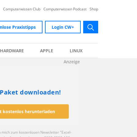
Computerwissen Club
Computerwissen Podcast
Shop
nlose Praxistipps
Login CW+
submit
HARDWARE
APPLE
LINUX