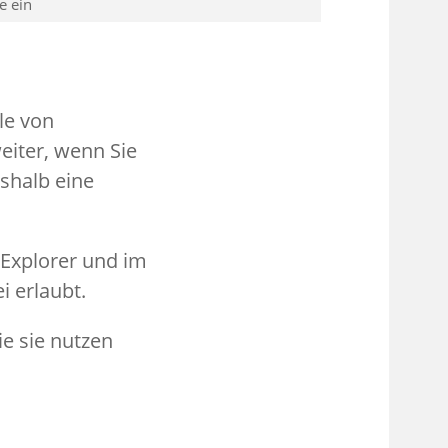
e ein
le von
iter, wenn Sie
eshalb eine
-Explorer und im
i erlaubt.
ie sie nutzen