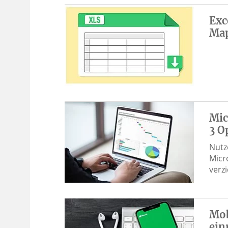
Exc
Map
Mic
3 O
Nutz
Micr
verz
Mob
ein