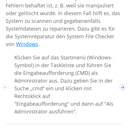
Fehlern behaftet ist, z. B. weil sie manipuliert
oder gelöscht wurde. In diesem Fall hilft es, das
System zu scannen und gegebenenfalls
Systemdateien zu reparieren. Dazu gibt es für
die Systemreparatur den System File Checker
von
Windows
.
Klicken Sie auf das Startmenü (Windows-
Symbol) in der Taskleiste und führen Sie
Geb
die Eingabeaufforderung (CMD) als
/sc
Administrator aus. Dazu geben Sie in der
bet
Suche „cmd“ ein und klicken mit
wir
Rechtsklick auf
wer
"Eingabeaufforderung" und dann auf "Als
aut
Administrator ausführen".